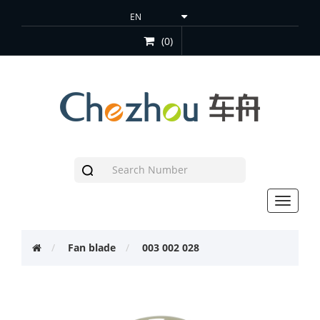
(0)
Toggle
navigat
Fan blade
003 002 028